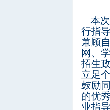
本次
行指
兼顾
网、
招生
立足
鼓励
的
优
业指