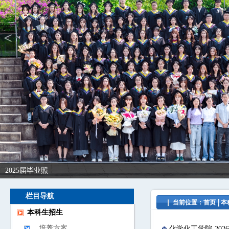
<
2025届毕业照
栏目导航
当前位置：
首页
本
本科生招生
培养方案
化学化工学院-202