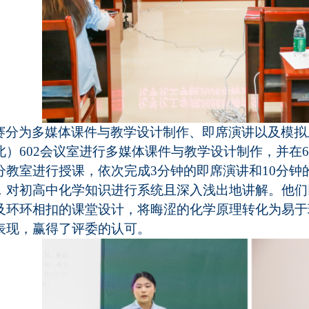
赛分为多媒体课件与教学设计制作、即
席
演讲以及模拟
北
）
602会议室
进行多媒体课件与教学设计制作，并
在
分教室进行授课，依次完成
3分钟的即
席
演讲和
10分
，对初高中化学知识进行系统且深入浅出地讲解。他们
及环环相扣的课堂设计，将晦涩的化学原理转化为易于
表现，赢得了评委的认可。