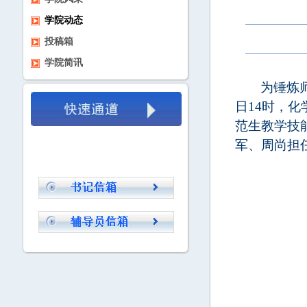
学院动态
投稿箱
学院简讯
为锤炼
日
14时
，化
范生教学技
军、周尚
担