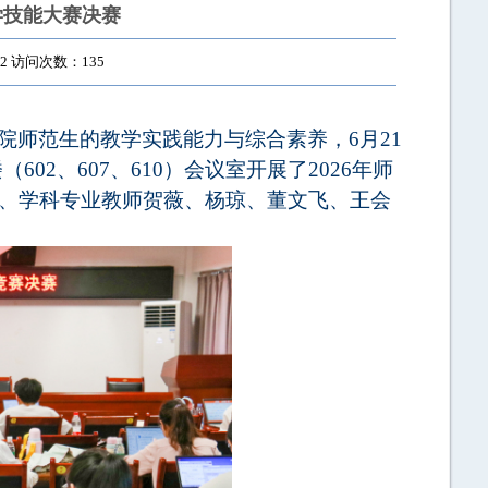
学技能大赛决赛
22 访问次数：
135
院师范生的教学实践能力与综合素养，
6月21
（602、607、610）
会议室
开展了
2026年师
、
学科专业教师
贺薇、杨琼、董文飞、王会