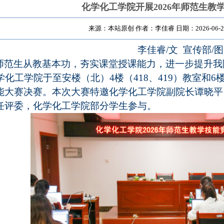
化学化工学院开展2026年师范生教
来源：本站原创 作者：李佳睿 日期：2026-06-
李佳睿
/文 宣传部/图
师范生从教基本功，夯实课堂授课能力，进一步提升我
学化工学院于至安楼（
北
）
4楼（418、419）教室
和
6楼
能大赛决赛。本次
大
赛特邀
化学化工
学院
副院长谭晓平
任评委，化学化工学院部分学
生
参与。