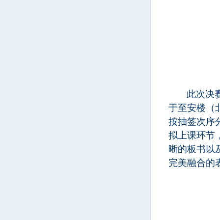
此次决
于至安楼（
按抽签次序
拟上课环节
晰的板书以
完美融合的